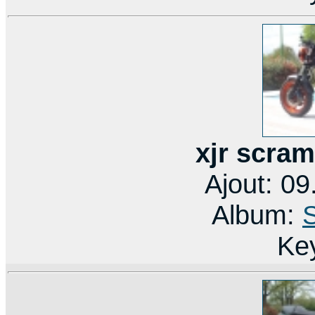
xjr scram
Ajout: 0
Album:
Ke