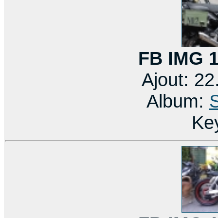
FB IMG 
Ajout: 2
Album:
Ke