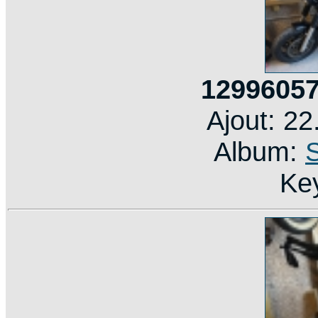
12996057
Ajout: 2
Album:
Ke