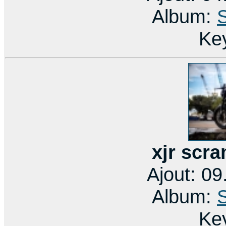
Album:
Ke
xjr scra
Ajout: 0
Album:
Ke