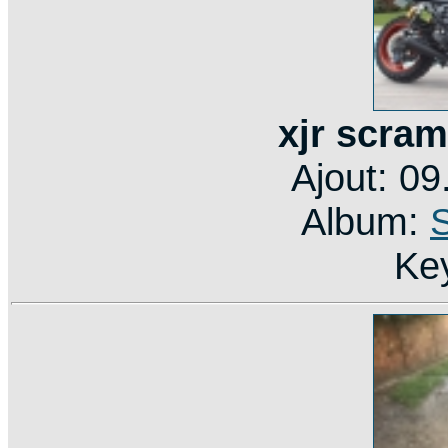
xjr scram
Ajout: 0
Album:
Ke