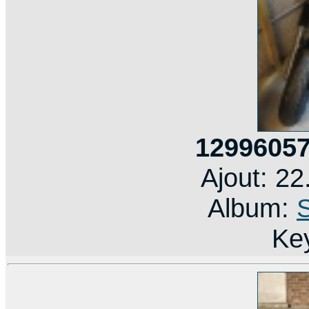
12996057
Ajout: 2
Album:
Ke