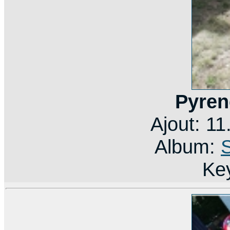
Pyren
Ajout: 1
Album:
Ke