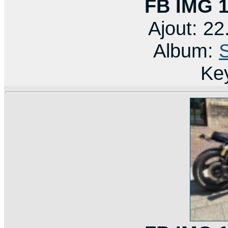
FB IMG 
Ajout: 2
Album:
Ke