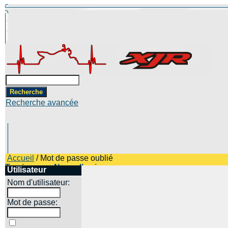
Recherche avancée
Accueil
/ Mot de passe oublié
Top images
Nouvelles images
Utilisateur
Nom d'utilisateur:
Mot de passe: