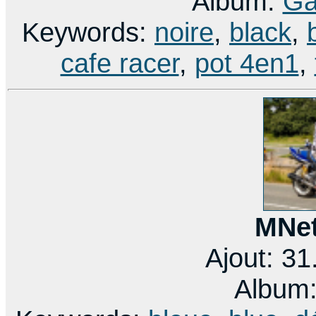
Album:
Ga
Keywords:
noire
,
black
,
cafe racer
,
pot 4en1
,
MNet
Ajout: 3
Album