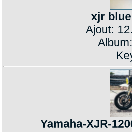
xjr blu
Ajout: 1
Album
Ke
Yamaha-XJR-1200