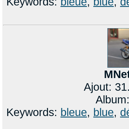
Keywords:
bleue
,
blue
,
d
MNet
Ajout: 3
Album
Keywords:
bleue
,
blue
,
d