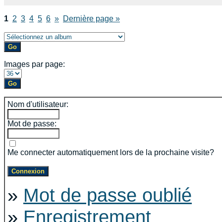
1
2
3
4
5
6
»
Dernière page »
Images par page:
Nom d'utilisateur:
Mot de passe:
Me connecter automatiquement lors de la prochaine visite?
»
Mot de passe oublié
»
Enregistrement