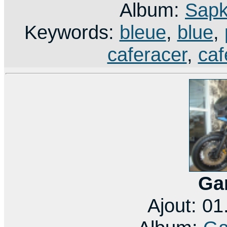
Album:
Sap
Keywords:
bleue
,
blue
,
caferacer
,
caf
Ga
Ajout: 0