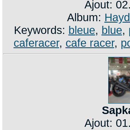
Ajout: 0
Album:
Hayd
Keywords:
bleue
,
blue
,
caferacer
,
cafe racer
,
p
Sapk
Ajout: 0