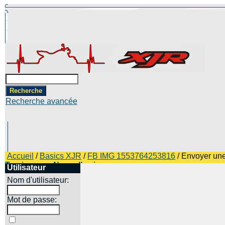
Recherche avancée
Accueil
/
Basics XJR
/
FB IMG 1553764253816
/ Envoyer un
Top images
Nouvelles images
Utilisateur
Nom d'utilisateur:
Mot de passe: