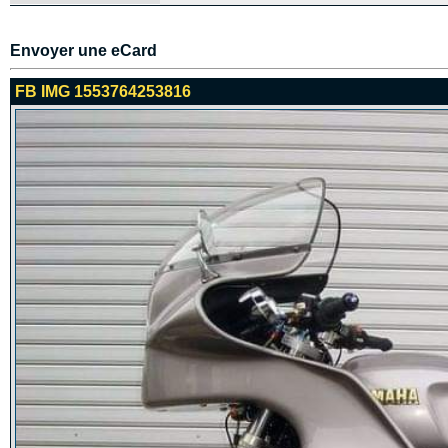
Envoyer une eCard
FB IMG 1553764253816