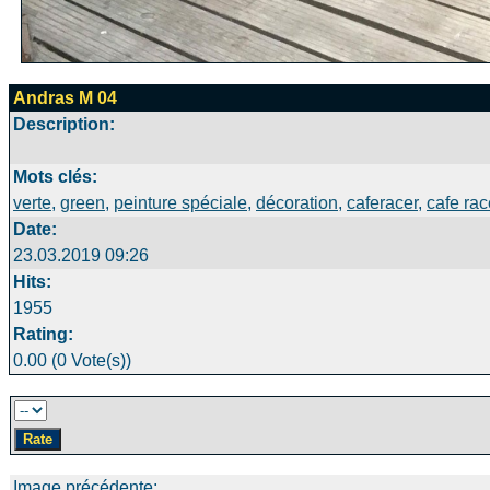
Andras M 04
Description:
Mots clés:
verte
,
green
,
peinture spéciale
,
décoration
,
caferacer
,
cafe rac
Date:
23.03.2019 09:26
Hits:
1955
Rating:
0.00 (0 Vote(s))
Image précédente: