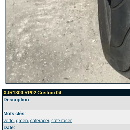
XJR1300 RP02 Custom 04
Description:
Mots clés:
verte
,
green
,
caferacer
,
cafe racer
Date: